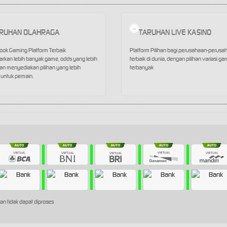
RUHAN OLAHRAGA
TARUHAN LIVE KASINO
ook Gaming Platform Terbaik
Platform Pilihan bagi perusahaan-perusa
kan lebih banyak game, odds yang lebih
terbaik di dunia, dengan pilihan variasi g
 dan menyediakan pilihan yang lebih
terbanyak
untuk pemain.
an tidak dapat diproses