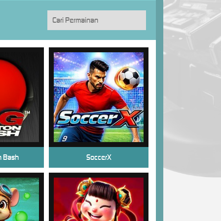
n Bash
SoccerX