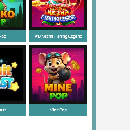
 Pop
WD Nezha Fishing Legend
last
Mine Pop