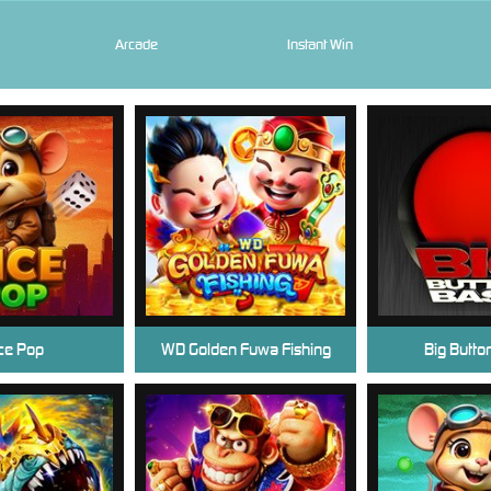
Arcade
Instant Win
ce Pop
WD Golden Fuwa Fishing
Big Butto