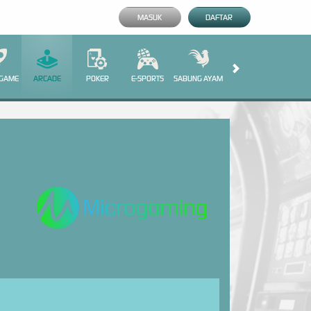
MASUK
DAFTAR
 GAME
ARCADE
POKER
E-SPORTS
SABUNG AYAM
PROMOSI