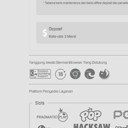
* Selama bank maintenance dan bank offline deposit dan penarik
Deposit
Rata-rata 3 Menit
Tanggung Jawab Bermain
Browser Yang Didukung
Platform Penyedia Layanan
Slots