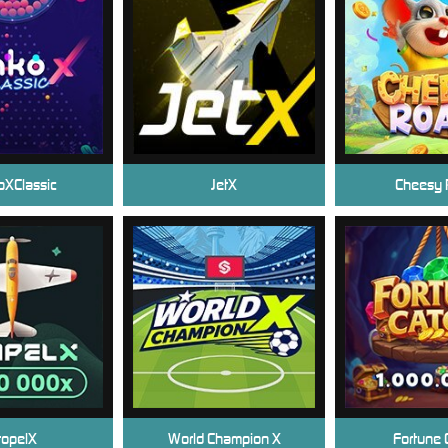
oXClassic
JetX
Cheesy 
ropelX
World Champion X
Fortune 