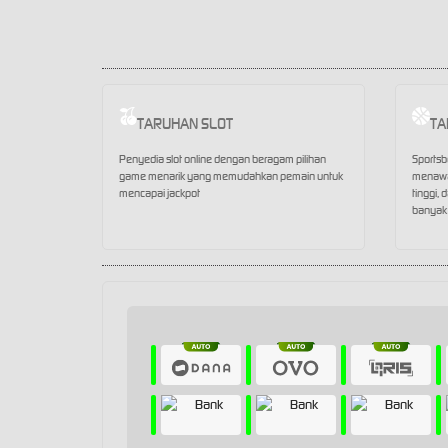
TARUHAN SLOT
TA
Penyedia slot online dengan beragam pilihan
Sportsb
game menarik yang memudahkan pemain untuk
menawar
mencapai jackpot
tinggi,
banyak 