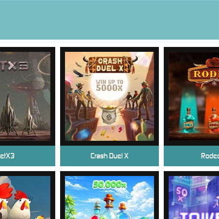
JetX3
Crash Duel X
Rode