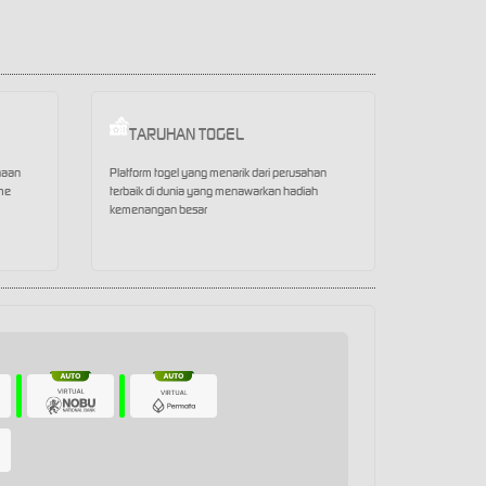
TARUHAN TOGEL
haan
Platform togel yang menarik dari perusahan
ame
terbaik di dunia yang menawarkan hadiah
kemenangan besar