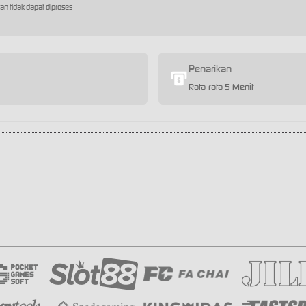
an tidak dapat diproses
Penarikan
Rata-rata 5 Menit