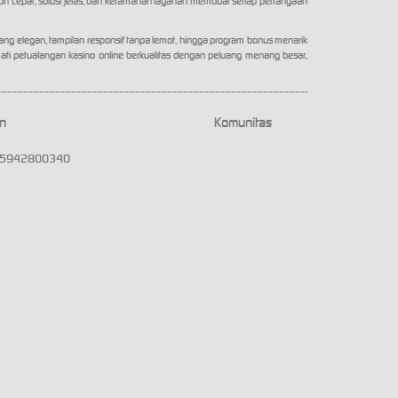
on cepat, solusi jelas, dan keramahan layanan membuat setiap pertanyaan
 yang elegan, tampilan responsif tanpa lemot, hingga program bonus menarik
ati petualangan kasino online berkualitas dengan peluang menang besar,
n
Komunitas
5942800340