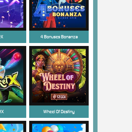
rX
4 Bonuses Bonanza
etX
Wheel Of Destiny