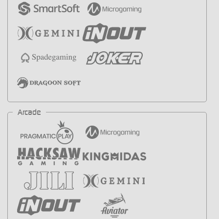
Arcade