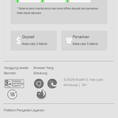
* Selama bank maintenance dan bank offline deposit dan penarikan
tidak dapat diproses
Deposit
Penarikan
Rata-rata 3 Menit
Rata-rata 5 Menit
Tanggung Jawab
Browser Yang
Bermain
Didukung
©2026 KUJAY12. Hak cipta
dilindungi | 18+
Platform Penyedia Layanan