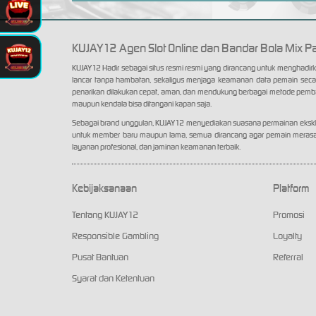
KUJAY12 Agen Slot Online dan Bandar Bola Mix P
KUJAY12 Hadir sebagai situs resmi resmi yang dirancang untuk menghadir
lancar tanpa hambatan, sekaligus menjaga keamanan data pemain secara
penarikan dilakukan cepat, aman, dan mendukung berbagai metode pembaya
maupun kendala bisa ditangani kapan saja.
Sebagai brand unggulan, KUJAY12 menyediakan suasana permainan eksklu
untuk member baru maupun lama, semua dirancang agar pemain merasa
layanan profesional, dan jaminan keamanan terbaik.
Kebijaksanaan
Platform
Tentang KUJAY12
Promosi
Responsible Gambling
Loyalty
Pusat Bantuan
Referral
Syarat dan Ketentuan