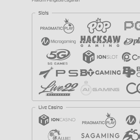
Platform Penyedia Layanan
Slots
Live Casino