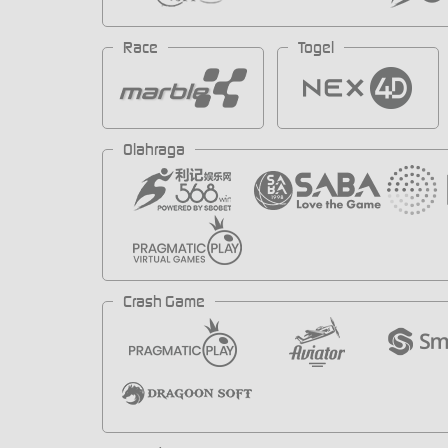
Race
Togel
Olahraga
Crash Game