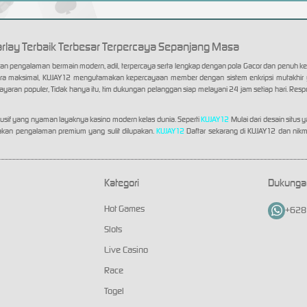
arlay Terbaik Terbesar Terpercaya Sepanjang Masa
kan pengalaman bermain modern, adil, terpercaya serta lengkap dengan pola Gacor dan penuh k
 maksimal, KUJAY12 mengutamakan kepercayaan member dengan sistem enkripsi mutakhir yang 
ran populer, Tidak hanya itu, tim dukungan pelanggan siap melayani 24 jam setiap hari. Resp
sif yang nyaman layaknya kasino modern kelas dunia. Seperti
KUJAY12
Mulai dari desain situs
kan pengalaman premium yang sulit dilupakan.
KUJAY12
Daftar sekarang di KUJAY12 dan nikm
Kategori
Dukunga
Hot Games
+628
Slots
Live Casino
Race
Togel