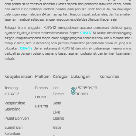
data pribadi serta transaksi finansial. Proses deposit dan penarikan dilakukan cepat, aman,
dan mendukung berbagai metode pembayaran populer, Tidak hanya itu, tim dukungan
pelanggan siap melayani 24 jam setiap hari. Respon cepat, solusi jelas, dan keramahan
layanan membuat setiap pertanyaan maupun kendala bisa ditangani kapan saja.
Sebagai brand unggulan, KUJAY12 menyediakan suasana permainan eksklusif yang
nyaman layaknya kasino modern kelas dunia. Seperti
KUJAY12
Mulai dari desain situs yang
elegan, tampilan responsif tanpa lemot, hingga program bonus menarik untuk member baru
maupun lama, semua dirancang agar pemain merasakan pengalaman premium yang sulit
dilupakan.
KUJAY12
Daftar sekarang di KUJAY12 dan nikmati petualangan kasino online
berkualitas dengan peluang menang besar, layanan profesional, dan jaminan keamanan
terbaik.
Kebijaksanaan
Platform
Kategori
Dukungan
Komunitas
Tentang
Promosi
Hot
+62859428
KUJAY12
Games
00340
Loyalty
Responsible
Slots
Referral
Gambling
Live
Pusat Bantuan
Casino
Syarat dan
Race
Ketentuan