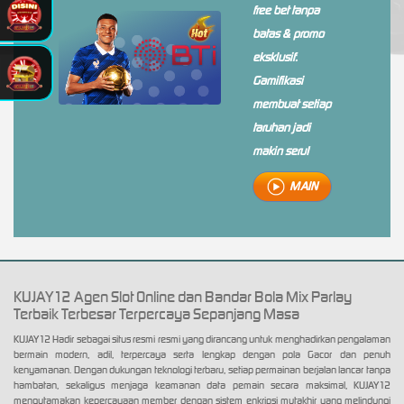
free bet tanpa
batas & promo
eksklusif.
Gamifikasi
membuat setiap
taruhan jadi
makin seru!
MAIN
KUJAY12 Agen Slot Online dan Bandar Bola Mix Parlay
Terbaik Terbesar Terpercaya Sepanjang Masa
KUJAY12 Hadir sebagai situs resmi resmi yang dirancang untuk menghadirkan pengalaman
bermain modern, adil, terpercaya serta lengkap dengan pola Gacor dan penuh
kenyamanan. Dengan dukungan teknologi terbaru, setiap permainan berjalan lancar tanpa
hambatan, sekaligus menjaga keamanan data pemain secara maksimal, KUJAY12
mengutamakan kepercayaan member dengan sistem enkripsi mutakhir yang melindungi