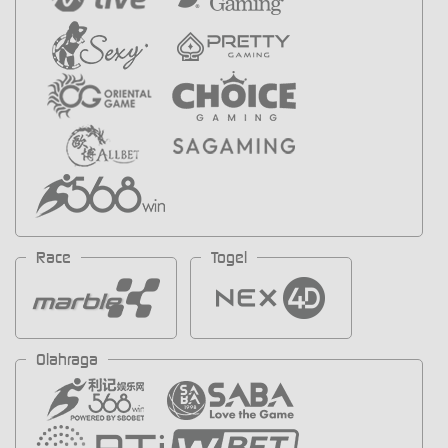
Race
Togel
Olahraga